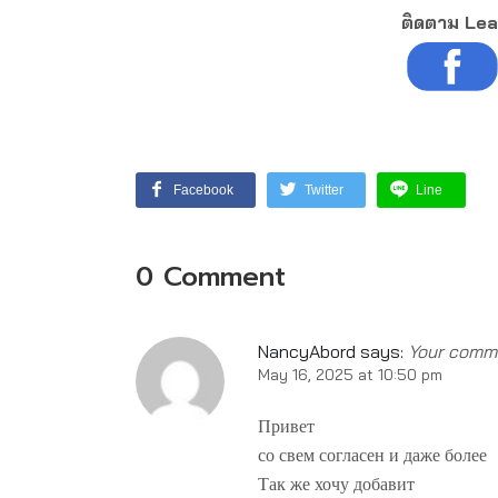
ติดตาม Lea
Facebook
Twitter
Line
0 Comment
NancyAbord
says:
Your comme
May 16, 2025 at 10:50 pm
Привет
со свем согласен и даже более
Так же хочу добавит