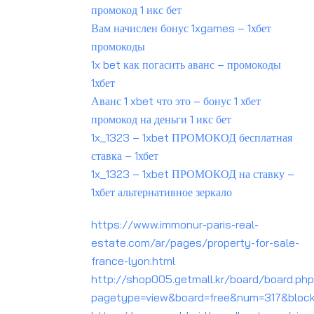
промокод 1 икс бет
Вам начислен бонус 1xgames – 1хбет
промокоды
1x bet как погасить аванс – промокоды
1хбет
Аванс 1 xbet что это – бонус 1 хбет
промокод на деньги 1 икс бет
1x_1323 – 1xbet ПРОМОКОД бесплатная
ставка – 1хбет
1x_1323 – 1xbet ПРОМОКОД на ставку –
1хбет альтернативное зеркало
https://www.immonur-paris-real-
estate.com/ar/pages/property-for-sale-
france-lyon.html
http://shop005.getmall.kr/board/board.ph
pagetype=view&board=free&num=317&bloc