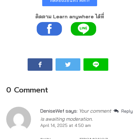
ทดลองเรียนฟรี คลิก!!
ติดตาม Learn anywhere ได้ที่
0 Comment
DeniseWef
says:
Your comment
Reply
is awaiting moderation.
April 14, 2025 at 4:50 am