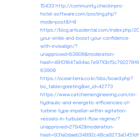
15433
http://community.checkinpro-
hotel-software.com/posting.php?
mode=post&f=8
https://blog.artiusdental.com/index.php/2
your-smile-and-boost-your-confidence-
with-invisalign/?
unapproved=63908&moderation-
hash=48f01847a94ac7e9710bf5c792278f
63908
https://oceanterra.co.kr/bbs/board.php?
bo_table=greeting&wr_id=42773
https://www.catchemengineering.com/on-
hydraulic-and-energetic-efficiencies-of-
turbine-type-impeller-within-agitation-
vessels-in-turbulent-flow-regime/?
unapproved=27942&moderation-
hash=931a0daeb34892c48ca9273a0451d