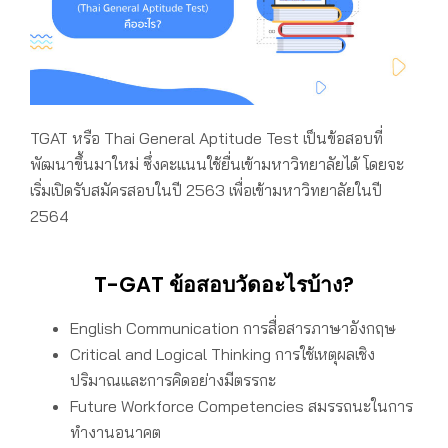
TGAT หรือ Thai General Aptitude Test เป็นข้อสอบที่
พัฒนาขึ้นมาใหม่ ซึ่งคะแนนใช้ยื่นเข้ามหาวิทยาลัยได้ โดยจะ
เริ่มเปิดรับสมัครสอบในปี 2563 เพื่อเข้ามหาวิทยาลัยในปี
2564
T-GAT ข้อสอบวัดอะไรบ้าง?
English Communication การสื่อสารภาษาอังกฤษ
Critical and Logical Thinking การใช้เหตุผลเชิง
ปริมาณและการคิดอย่างมีตรรกะ
Future Workforce Competencies สมรรถนะในการ
ทำงานอนาคต