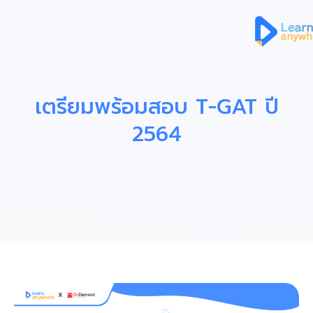
เตรียมพร้อมสอบ T-GAT ปี
2564