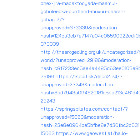
dhex-jira-madaxtooyada-maamul-
goboleedka-puntland-muxuu-daaran-
yahay-2/?
unapproved=373339&moderation-
hash=124ea3eb7a7147a04c06590922edf
373339
http://thearkgedling.org.uk/uncategorized/
world/?unapproved=29186&moderation-
hash=c8f7233ec5ae4a4485d63ee0105e8
29186
https://3lobit.sk/dscn2124/?
unapproved=23243&moderation-
hash=8ad7943a094820181d5ca213c481d
23243
https://springspilates.com/contact/?
unapproved=15063&moderation-
hash=23e8e0964be5bfbe8e7d36fbc2d63
15063
https://www.geowest.at/hallo-