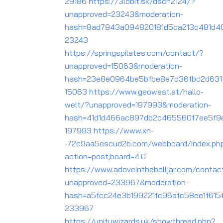
29186
https://3lobit.sk/dscn2124/?
unapproved=23243&moderation-
hash=8ad7943a094820181d5ca213c481d
23243
https://springspilates.com/contact/?
unapproved=15063&moderation-
hash=23e8e0964be5bfbe8e7d36fbc2d63
15063
https://www.geowest.at/hallo-
welt/?unapproved=197993&moderation-
hash=41d1d466ac897db2c465560f7ee5f
197993
https://www.xn-
-72c9aa5escud2b.com/webboard/index.ph
action=post;board=4.0
https://www.adoveinthebelljar.com/contac
unapproved=233967&moderation-
hash=a5fcc24e3b199221fc96afc58ee1f61
233967
https://unitywizards.uk/showthread.php?