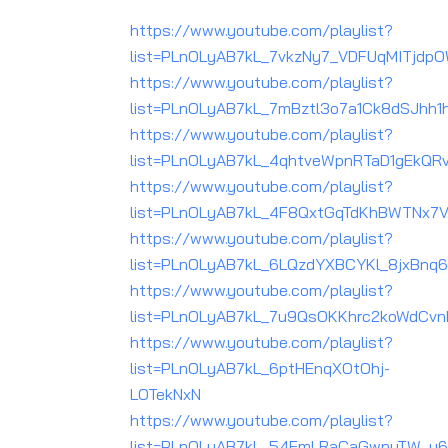
https://www.youtube.com/playlist?
list=PLnOLyAB7kL_7vkzNy7_VDFUqMITjdp
https://www.youtube.com/playlist?
list=PLnOLyAB7kL_7mBztl3o7a1Ck8dSJhh1
https://www.youtube.com/playlist?
list=PLnOLyAB7kL_4qhtveWpnRTaD1gEkQR
https://www.youtube.com/playlist?
list=PLnOLyAB7kL_4F8QxtGqTdKhBWTNx7V
https://www.youtube.com/playlist?
list=PLnOLyAB7kL_6LQzdYXBCYKl_8jxBnq
https://www.youtube.com/playlist?
list=PLnOLyAB7kL_7u9QsOKKhrc2koWdCv
https://www.youtube.com/playlist?
list=PLnOLyAB7kL_6ptHEnqXOtOhj-
LOTekNxN
https://www.youtube.com/playlist?
list=PLnOLyAB7kL_54EmLRaCaGwnyTW_u6