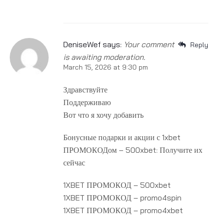
DeniseWef
says:
Your comment
Reply
is awaiting moderation.
March 15, 2026 at 9:30 pm
Здравствуйте
Поддерживаю
Вот что я хочу добавить
Бонусные подарки и акции с 1xbet
ПРОМОКОДом – 500xbet: Получите их
сейчас
1XBET ПРОМОКОД – 500xbet
1XBET ПРОМОКОД – promo4spin
1XBET ПРОМОКОД – promo4xbet