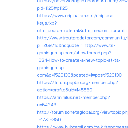
https://neverworldgrid.boardhost.com/view
pid=1125#p1125
https://www.originalam.net/chipless-
keys/xp?
utm_source=referral&utm_medium=forum#
http://www.troutpredator.com/community/
p=1269716&noquote=1
http://www.ts-
gaminggroup.com/showthread.php?
1684-How-to-create-a-new-topic-at-ts-
gaminggroup-
com&p=1520130&posted=1#post1520130
https://forum.papbio.org/member.php?
action=profile&uid=145560
https://annihilus.net/member.php?
u=64348
http://forum.sonetaglobal.org/viewtopic.p
f=17&t=350
https://www.hubtamil.com/talk/sendmess