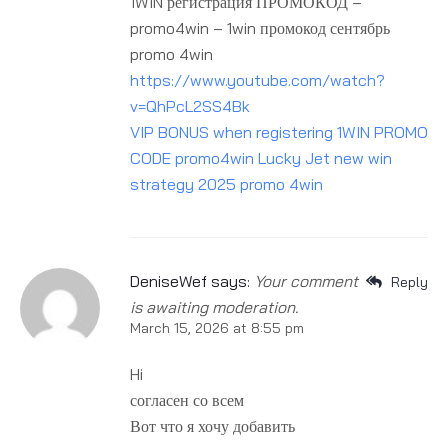
1WIN регистрация ПРОМОКОД –
promo4win – 1win промокод сентябрь
promo 4win
https://www.youtube.com/watch?
v=QhPcL2SS4Bk
VIP BONUS when registering 1WIN PROMO
CODE promo4win Lucky Jet new win
strategy 2025 promo 4win
DeniseWef
says:
Your comment
Reply
is awaiting moderation.
March 15, 2026 at 8:55 pm
Hi
согласен со всем
Вот что я хочу добавить