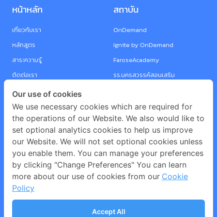
หน้าหลัก
สถาบัน
เกี่ยวกับเรา
OnDemand
หลักสูตร
Ignite by OnDemand
สาระความรู้
FaroseAcademy
ติดต่อเรา
รร.นครสวรรค์สอนเสริม
รร.กวดวิชาเฉลิมวิทย์
Our use of cookies
Victor Tutorial School
We use necessary cookies which are required for
the operations of our Website. We also would like to
i-SUCCESS
set optional analytics cookies to help us improve
Sanamchan tutor
our Website. We will not set optional cookies unless
Knowledge Academy
you enable them. You can manage your preferences
by clicking "Change Preferences" You can learn
Berante
more about our use of cookies from our
Cookie
Perfect 10
Policy
UPBRAiN
Premier Prep
Accept All