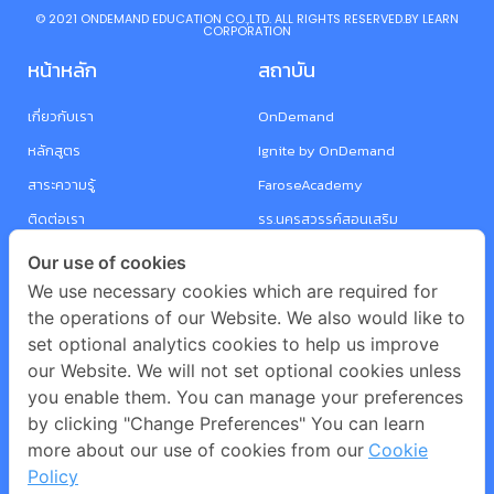
©️ 2021 ONDEMAND EDUCATION CO.,LTD. ALL RIGHTS RESERVED.BY LEARN
CORPORATION
หน้าหลัก
สถาบัน
เกี่ยวกับเรา
OnDemand
หลักสูตร
Ignite by OnDemand
สาระความรู้
FaroseAcademy
ติดต่อเรา
รร.นครสวรรค์สอนเสริม
รร.กวดวิชาเฉลิมวิทย์
Our use of cookies
Victor Tutorial School
We use necessary cookies which are required for
the operations of our Website. We also would like to
i-SUCCESS
set optional analytics cookies to help us improve
Sanamchan tutor
our Website. We will not set optional cookies unless
Knowledge Academy
you enable them. You can manage your preferences
by clicking "Change Preferences" You can learn
Berante
more about our use of cookies from our
Cookie
Perfect 10
Policy
UPBRAiN