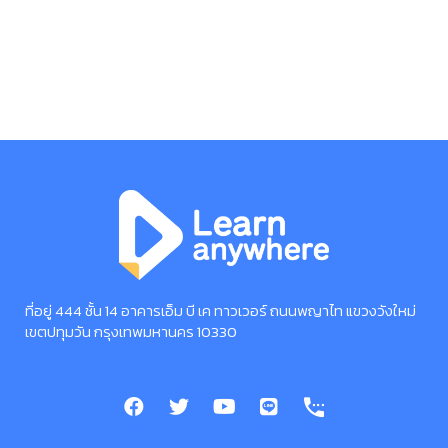
ที่อยู่ 444 ชั้น 14 อาคารเอ็ม บี เค ทาวเวอร์ ถนนพญาไท แขวงวังใหม่
เขตปทุมวัน กรุงเทพมหานคร 10330