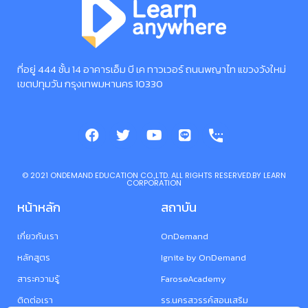
ที่อยู่ 444 ชั้น 14 อาคารเอ็ม บี เค ทาวเวอร์ ถนนพญาไท แขวงวังใหม่
เขตปทุมวัน กรุงเทพมหานคร 10330
©️ 2021 ONDEMAND EDUCATION CO.,LTD. ALL RIGHTS RESERVED.BY LEARN
CORPORATION
หน้าหลัก
สถาบัน
เกี่ยวกับเรา
OnDemand
หลักสูตร
Ignite by OnDemand
สาระความรู้
FaroseAcademy
ติดต่อเรา
รร.นครสวรรค์สอนเสริม